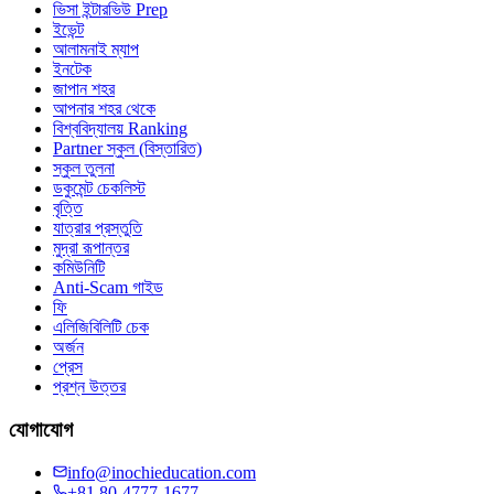
ভিসা ইন্টারভিউ Prep
ইভেন্ট
আলামনাই ম্যাপ
ইনটেক
জাপান শহর
আপনার শহর থেকে
বিশ্ববিদ্যালয় Ranking
Partner স্কুল (বিস্তারিত)
স্কুল তুলনা
ডকুমেন্ট চেকলিস্ট
বৃত্তি
যাত্রার প্রস্তুতি
মুদ্রা রূপান্তর
কমিউনিটি
Anti-Scam গাইড
ফি
এলিজিবিলিটি চেক
অর্জন
প্রেস
প্রশ্ন উত্তর
যোগাযোগ
info@inochieducation.com
+81 80-4777-1677