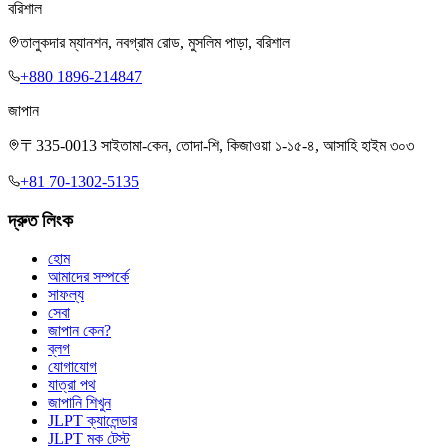
বরিশাল
তালুকদার ম্যানশন, নবগ্রাম রোড, মুসলিম পাড়া, বরিশাল
+880 1896-214847
জাপান
〒335-0013 সাইতামা-কেন, তোদা-শি, কিজাওয়া ১-১৫-৪, আসাহি হাইম ৩০৩
+81 70-1302-5135
দ্রুত লিংক
হোম
আমাদের সম্পর্কে
সাফল্য
সেবা
জাপান কেন?
ব্লগ
যোগাযোগ
যাত্রা পথ
জাপানি শিখুন
JLPT ক্যালেন্ডার
JLPT মক টেস্ট