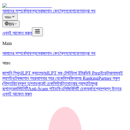
আমাদের সম্পর্কে
সাফল্য
সেবা
জাপান কেন?
ব্লগ
যোগাযোগ
যাত্রা পথ
আরও
BN
এখনই আবেদন করুন
Main
আমাদের সম্পর্কে
সাফল্য
সেবা
জাপান কেন?
ব্লগ
যোগাযোগ
যাত্রা পথ
আরও
জাপানি শিখুন
JLPT ক্যালেন্ডার
JLPT মক টেস্ট
ভিসা ইন্টারভিউ Prep
ইভেন্ট
আলামনাই
ম্যাপ
ইনটেক
জাপান শহর
আপনার শহর থেকে
বিশ্ববিদ্যালয় Ranking
Partner স্কুল
(বিস্তারিত)
স্কুল তুলনা
ডকুমেন্ট চেকলিস্ট
বৃত্তি
যাত্রার প্রস্তুতি
মুদ্রা
রূপান্তর
কমিউনিটি
Anti-Scam গাইড
ফি
এলিজিবিলিটি চেক
অর্জন
প্রেস
প্রশ্ন উত্তর
এখনই আবেদন করুন
図