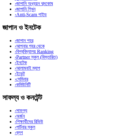
›
জাপানি অধ্যয়ন শব্দকোষ
›
জাপানি শিখুন
›
Anti-Scam গাইড
জাপান ও ইনটেক
›
জাপান শহর
›
আপনার শহর থেকে
›
বিশ্ববিদ্যালয় Ranking
›
Partner স্কুল (বিস্তারিত)
›
ইনটেক
›
আলামনাই ম্যাপ
›
ইভেন্ট
›
সেমিনার
›
কমিউনিটি
সাফল্য ও কনটেন্ট
›
সাফল্য
›
অর্জন
›
শিক্ষার্থীদের রিভিউ
›
পার্টনার স্কুল
›
ব্লগ