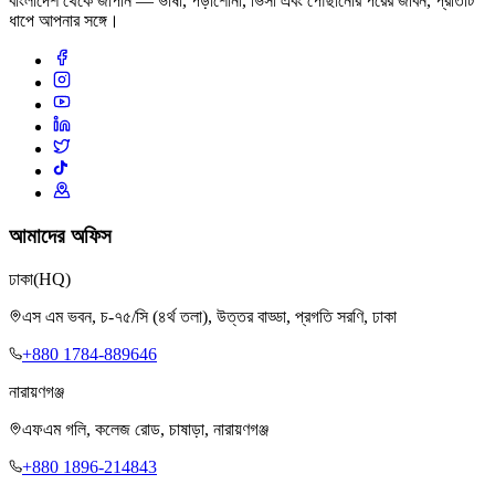
বাংলাদেশ থেকে জাপান — ভাষা, পড়াশোনা, ভিসা এবং পৌঁছানোর পরের জীবন, প্রতিটি
ধাপে আপনার সঙ্গে।
আমাদের অফিস
ঢাকা
(HQ)
এস এম ভবন, চ-৭৫/সি (৪র্থ তলা), উত্তর বাড্ডা, প্রগতি সরণি, ঢাকা
+880 1784-889646
নারায়ণগঞ্জ
এফএম গলি, কলেজ রোড, চাষাড়া, নারায়ণগঞ্জ
+880 1896-214843