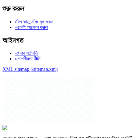
শুরু করুন
›
ফ্রি কাউন্সেলিং বুক করুন
›
এখনই আবেদন করুন
আইনগত
›
সেবার শর্তাবলি
›
গোপনীয়তা নীতি
XML sitemap (/sitemap.xml)
絆