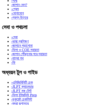
›
শাখা
›
জাপান কেন?
›
প্রেস
›
যোগাযোগ
›
প্রশ্ন উত্তর
সেবা ও পথচলা
›
সেবা
›
ভাষা প্রশিক্ষণ
›
জাপানে পড়াশোনা
›
ভিসা ও COE সহায়তা
›
জাপান পৌঁছানোর পরে সহায়তা
›
যাত্রা পথ
›
ফি
অধ্যয়ন টুল ও গাইড
›
এলিজিবিলিটি চেক
›
JLPT ক্যালেন্ডার
›
JLPT মক টেস্ট
›
ভিসা ইন্টারভিউ Prep
›
ডকুমেন্ট চেকলিস্ট
›
মুদ্রা রূপান্তর