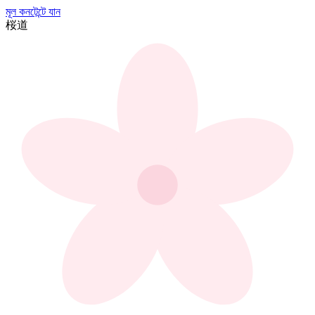
মূল কনটেন্টে যান
桜
道