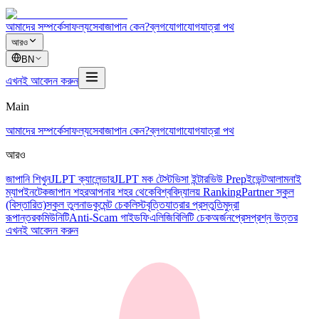
আমাদের সম্পর্কে
সাফল্য
সেবা
জাপান কেন?
ব্লগ
যোগাযোগ
যাত্রা পথ
আরও
BN
এখনই আবেদন করুন
Main
আমাদের সম্পর্কে
সাফল্য
সেবা
জাপান কেন?
ব্লগ
যোগাযোগ
যাত্রা পথ
আরও
জাপানি শিখুন
JLPT ক্যালেন্ডার
JLPT মক টেস্ট
ভিসা ইন্টারভিউ Prep
ইভেন্ট
আলামনাই
ম্যাপ
ইনটেক
জাপান শহর
আপনার শহর থেকে
বিশ্ববিদ্যালয় Ranking
Partner স্কুল
(বিস্তারিত)
স্কুল তুলনা
ডকুমেন্ট চেকলিস্ট
বৃত্তি
যাত্রার প্রস্তুতি
মুদ্রা
রূপান্তর
কমিউনিটি
Anti-Scam গাইড
ফি
এলিজিবিলিটি চেক
অর্জন
প্রেস
প্রশ্ন উত্তর
এখনই আবেদন করুন
道