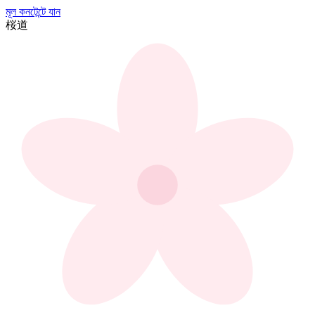
মূল কনটেন্টে যান
桜
道