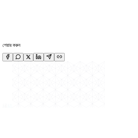
চাকরিজীবীদের জন্য JLPT N5 ৩০ দিনের স্টাডি প্ল্যান: সহজ উপায়ে
জাপানি ভাষা শিখুন
চাকরিজীবীদের জন্য তৈরি JLPT N5 ৩০ দিনের স্টাডি প্ল্যান। প্রতিদিন মাত্র ১-২
ঘণ্টা পড়াশোনা করে কীভাবে N5 পাস করবেন, তার বিস্তারিত গাইড।
১৭ জুল, ২০২৬
শেয়ার করুন
縁
結