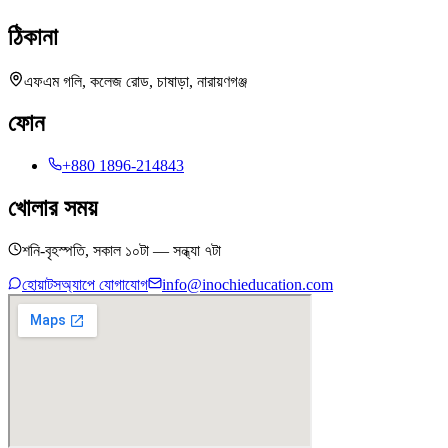
ঠিকানা
এফএম গলি, কলেজ রোড, চাষাড়া, নারায়ণগঞ্জ
ফোন
+880 1896-214843
খোলার সময়
শনি-বৃহস্পতি, সকাল ১০টা — সন্ধ্যা ৭টা
হোয়াটসঅ্যাপে যোগাযোগ
info@inochieducation.com