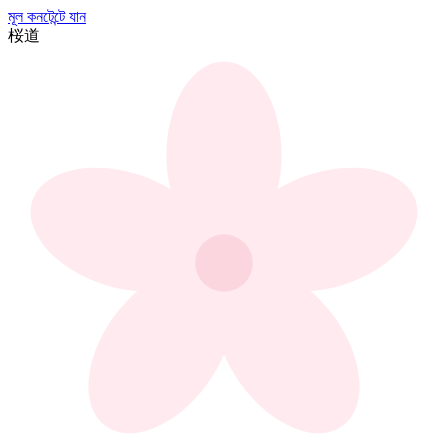
মূল কনটেন্টে যান
桜
道