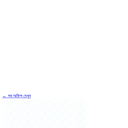
পুরো নাম
মোবাইল (বাংলাদেশ)
WhatsApp (আলাদা হলে)
ইমেইল
সর্বোচ্চ শিক্ষাগত যোগ্যতা
পাশের বছর
পছন্দের ইনটেক
আর্থিক স্পন্সর
←
সব অফিস দেখুন