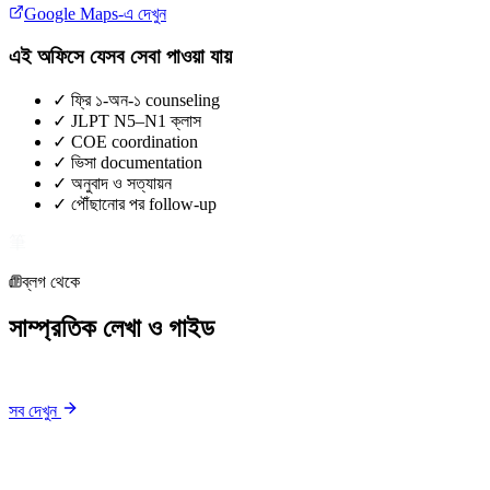
Google Maps-এ দেখুন
এই অফিসে যেসব সেবা পাওয়া যায়
✓
ফ্রি ১-অন-১ counseling
✓
JLPT N5–N1 ক্লাস
✓
COE coordination
✓
ভিসা documentation
✓
অনুবাদ ও সত্যায়ন
✓
পৌঁছানোর পর follow-up
筆
ব্লগ থেকে
সাম্প্রতিক লেখা ও গাইড
সব দেখুন