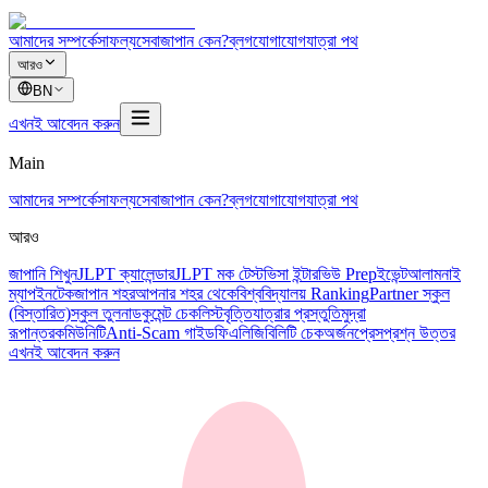
আমাদের সম্পর্কে
সাফল্য
সেবা
জাপান কেন?
ব্লগ
যোগাযোগ
যাত্রা পথ
আরও
BN
এখনই আবেদন করুন
Main
আমাদের সম্পর্কে
সাফল্য
সেবা
জাপান কেন?
ব্লগ
যোগাযোগ
যাত্রা পথ
আরও
জাপানি শিখুন
JLPT ক্যালেন্ডার
JLPT মক টেস্ট
ভিসা ইন্টারভিউ Prep
ইভেন্ট
আলামনাই
ম্যাপ
ইনটেক
জাপান শহর
আপনার শহর থেকে
বিশ্ববিদ্যালয় Ranking
Partner স্কুল
(বিস্তারিত)
স্কুল তুলনা
ডকুমেন্ট চেকলিস্ট
বৃত্তি
যাত্রার প্রস্তুতি
মুদ্রা
রূপান্তর
কমিউনিটি
Anti-Scam গাইড
ফি
এলিজিবিলিটি চেক
অর্জন
প্রেস
প্রশ্ন উত্তর
এখনই আবেদন করুন
所