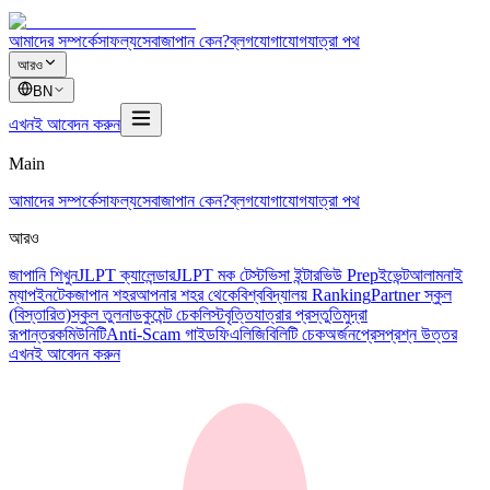
আমাদের সম্পর্কে
সাফল্য
সেবা
জাপান কেন?
ব্লগ
যোগাযোগ
যাত্রা পথ
আরও
BN
এখনই আবেদন করুন
Main
আমাদের সম্পর্কে
সাফল্য
সেবা
জাপান কেন?
ব্লগ
যোগাযোগ
যাত্রা পথ
আরও
জাপানি শিখুন
JLPT ক্যালেন্ডার
JLPT মক টেস্ট
ভিসা ইন্টারভিউ Prep
ইভেন্ট
আলামনাই
ম্যাপ
ইনটেক
জাপান শহর
আপনার শহর থেকে
বিশ্ববিদ্যালয় Ranking
Partner স্কুল
(বিস্তারিত)
স্কুল তুলনা
ডকুমেন্ট চেকলিস্ট
বৃত্তি
যাত্রার প্রস্তুতি
মুদ্রা
রূপান্তর
কমিউনিটি
Anti-Scam গাইড
ফি
এলিজিবিলিটি চেক
অর্জন
প্রেস
প্রশ্ন উত্তর
এখনই আবেদন করুন
所