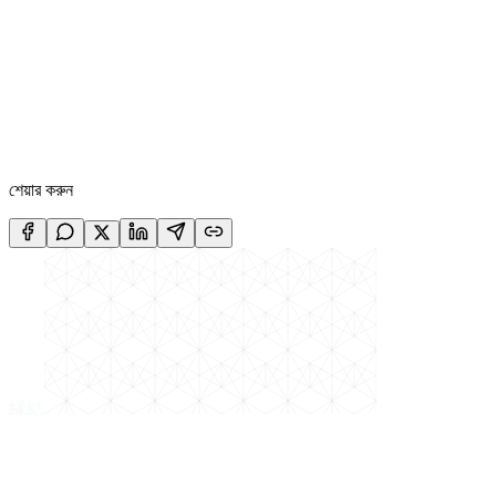
জাপানে পড়াশোনা
চাকরিজীবীদের জন্য JLPT N5 ৩০ দিনের স্টাডি প্ল্যান: সহজ উপায়ে
জাপানি ভাষা শিখুন
চাকরিজীবীদের জন্য তৈরি JLPT N5 ৩০ দিনের স্টাডি প্ল্যান। প্রতিদিন মাত্র ১-২
ঘণ্টা পড়াশোনা করে কীভাবে N5 পাস করবেন, তার বিস্তারিত গাইড।
১৭ জুল, ২০২৬
শেয়ার করুন
縁
結