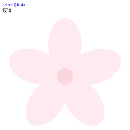
মূল কনটেন্টে যান
桜
道