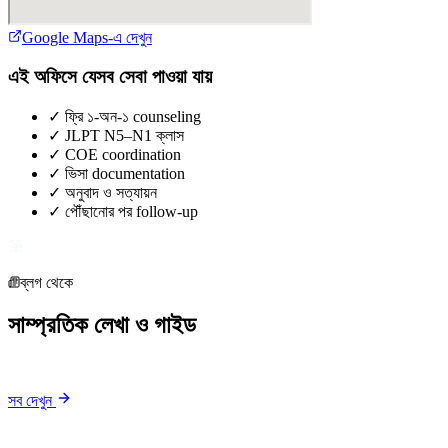
Google Maps-এ দেখুন
এই অফিসে যেসব সেবা পাওয়া যায়
✓
ফ্রি ১-অন-১ counseling
✓
JLPT N5–N1 ক্লাস
✓
COE coordination
✓
ভিসা documentation
✓
অনুবাদ ও সত্যায়ন
✓
পৌঁছানোর পর follow-up
筆
ব্লগ থেকে
সাম্প্রতিক লেখা ও গাইড
সব দেখুন