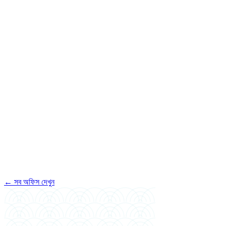
পুরো নাম
মোবাইল (বাংলাদেশ)
WhatsApp (আলাদা হলে)
ইমেইল
সর্বোচ্চ শিক্ষাগত যোগ্যতা
পাশের বছর
পছন্দের ইনটেক
আর্থিক স্পন্সর
←
সব অফিস দেখুন