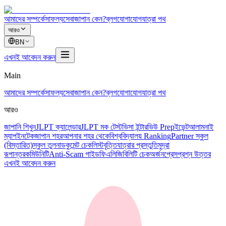
আমাদের সম্পর্কে
সাফল্য
সেবা
জাপান কেন?
ব্লগ
যোগাযোগ
যাত্রা পথ
আরও
BN
এখনই আবেদন করুন
Main
আমাদের সম্পর্কে
সাফল্য
সেবা
জাপান কেন?
ব্লগ
যোগাযোগ
যাত্রা পথ
আরও
জাপানি শিখুন
JLPT ক্যালেন্ডার
JLPT মক টেস্ট
ভিসা ইন্টারভিউ Prep
ইভেন্ট
আলামনাই
ম্যাপ
ইনটেক
জাপান শহর
আপনার শহর থেকে
বিশ্ববিদ্যালয় Ranking
Partner স্কুল
(বিস্তারিত)
স্কুল তুলনা
ডকুমেন্ট চেকলিস্ট
বৃত্তি
যাত্রার প্রস্তুতি
মুদ্রা
রূপান্তর
কমিউনিটি
Anti-Scam গাইড
ফি
এলিজিবিলিটি চেক
অর্জন
প্রেস
প্রশ্ন উত্তর
এখনই আবেদন করুন
全