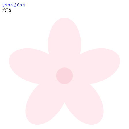
মূল কনটেন্টে যান
桜
道