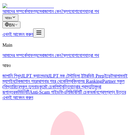
আমাদের সম্পর্কে
সাফল্য
সেবা
জাপান কেন?
ব্লগ
যোগাযোগ
যাত্রা পথ
আরও
BN
এখনই আবেদন করুন
Main
আমাদের সম্পর্কে
সাফল্য
সেবা
জাপান কেন?
ব্লগ
যোগাযোগ
যাত্রা পথ
আরও
জাপানি শিখুন
JLPT ক্যালেন্ডার
JLPT মক টেস্ট
ভিসা ইন্টারভিউ Prep
ইভেন্ট
আলামনাই
ম্যাপ
ইনটেক
জাপান শহর
আপনার শহর থেকে
বিশ্ববিদ্যালয় Ranking
Partner স্কুল
(বিস্তারিত)
স্কুল তুলনা
ডকুমেন্ট চেকলিস্ট
বৃত্তি
যাত্রার প্রস্তুতি
মুদ্রা
রূপান্তর
কমিউনিটি
Anti-Scam গাইড
ফি
এলিজিবিলিটি চেক
অর্জন
প্রেস
প্রশ্ন উত্তর
এখনই আবেদন করুন
祭