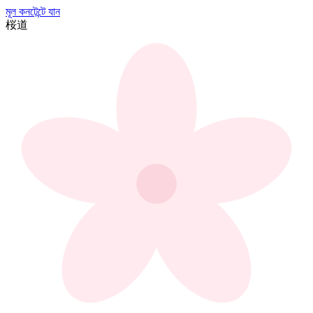
মূল কনটেন্টে যান
桜
道