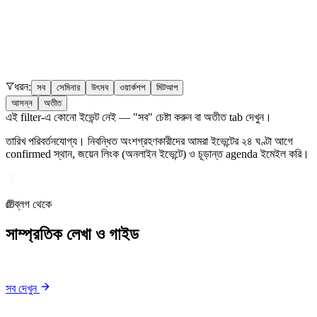
ধরন:
সব
সেমিনার
উৎসব
ওয়ার্কশপ
মিটআপ
আসন্ন
অতীত
এই filter-এ কোনো ইভেন্ট নেই — "সব" চেষ্টা করুন বা অতীত tab দেখুন।
তারিখ পরিবর্তনযোগ্য। নিবন্ধিত অংশগ্রহণকারীদের আমরা ইভেন্টের ২৪ ঘণ্টা আগে
confirmed স্থান, জয়েন লিংক (অনলাইন ইভেন্টে) ও চূড়ান্ত agenda ইমেইল করি।
筆
ব্লগ থেকে
সাম্প্রতিক লেখা ও গাইড
সব দেখুন