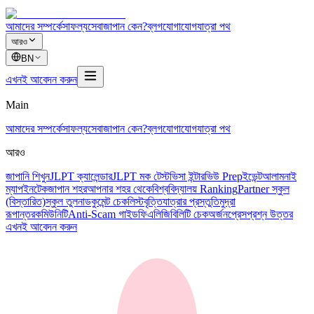
আমাদের সম্পর্কে
সাফল্য
সেবা
জাপান কেন?
ব্লগ
যোগাযোগ
যাত্রা পথ
আরও
BN
এখনই আবেদন করুন
Main
আমাদের সম্পর্কে
সাফল্য
সেবা
জাপান কেন?
ব্লগ
যোগাযোগ
যাত্রা পথ
আরও
জাপানি শিখুন
JLPT ক্যালেন্ডার
JLPT মক টেস্ট
ভিসা ইন্টারভিউ Prep
ইভেন্ট
আলামনাই
ম্যাপ
ইনটেক
জাপান শহর
আপনার শহর থেকে
বিশ্ববিদ্যালয় Ranking
Partner স্কুল
(বিস্তারিত)
স্কুল তুলনা
ডকুমেন্ট চেকলিস্ট
বৃত্তি
যাত্রার প্রস্তুতি
মুদ্রা
রূপান্তর
কমিউনিটি
Anti-Scam গাইড
ফি
এলিজিবিলিটি চেক
অর্জন
প্রেস
প্রশ্ন উত্তর
এখনই আবেদন করুন
提