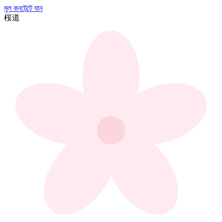
মূল কনটেন্টে যান
桜
道