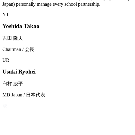
Japan) personally manage every school partnership.
YT
Yoshida Takao
吉田 隆夫
Chairman / 会長
UR
Usuki Ryohei
臼杵 凌平
MD Japan / 日本代表
成