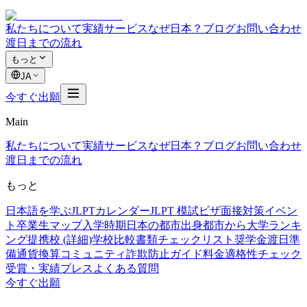
私たちについて
実績
サービス
なぜ日本？
ブログ
お問い合わせ
渡日までの流れ
もっと
JA
今すぐ出願
Main
私たちについて
実績
サービス
なぜ日本？
ブログ
お問い合わせ
渡日までの流れ
もっと
日本語を学ぶ
JLPTカレンダー
JLPT 模試
ビザ面接対策
イベン
ト
卒業生マップ
入学時期
日本の都市
出身都市から
大学ランキ
ング
提携校 (詳細)
学校比較
書類チェックリスト
奨学金
渡日準
備
通貨換算
コミュニティ
詐欺防止ガイド
料金
適格性チェック
受賞・実績
プレス
よくある質問
今すぐ出願
道