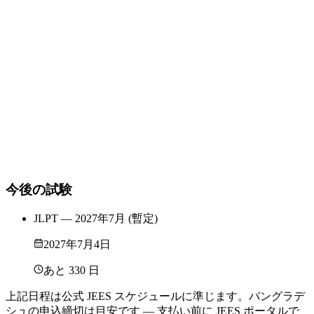
ダッカ・バングラデシュ
実施級
:
N5 · N4 · N3 · N2 · N1
JEES で申込
カウントダウン
120
試験日までの日数
申込開始まであと 17 日 (2026年8月25日)。
今後の試験
JLPT — 2027年7月 (暫定)
2027年7月4日
あと 330 日
上記日程は公式 JEES スケジュールに準じます。バングラデ
シュの申込締切は目安です — 支払い前に JEES ポータルで