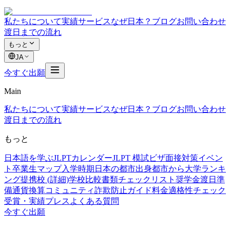
私たちについて
実績
サービス
なぜ日本？
ブログ
お問い合わせ
渡日までの流れ
もっと
JA
今すぐ出願
Main
私たちについて
実績
サービス
なぜ日本？
ブログ
お問い合わせ
渡日までの流れ
もっと
日本語を学ぶ
JLPTカレンダー
JLPT 模試
ビザ面接対策
イベン
ト
卒業生マップ
入学時期
日本の都市
出身都市から
大学ランキ
ング
提携校 (詳細)
学校比較
書類チェックリスト
奨学金
渡日準
備
通貨換算
コミュニティ
詐欺防止ガイド
料金
適格性チェック
受賞・実績
プレス
よくある質問
今すぐ出願
試