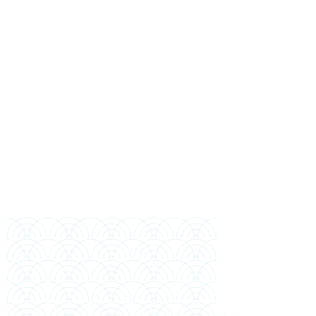
お名前
携帯電話（バングラデシ
ュ）
WhatsApp（携帯と異なる場
合）
メール
最終学歴
卒業年
希望入学時期
経済支援者