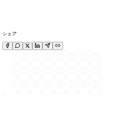
シェア
縁
結