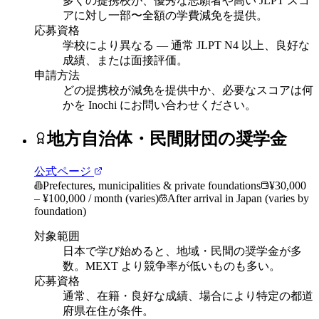
多くの提携校が、優秀な志願者や高い JLPT スコ
アに対し一部〜全額の学費減免を提供。
応募資格
学校により異なる — 通常 JLPT N4 以上、良好な
成績、または面接評価。
申請方法
どの提携校が減免を提供中か、必要なスコアは何
かを Inochi にお問い合わせください。
地方自治体・民間財団の奨学金
公式ページ
Prefectures, municipalities & private foundations
¥30,000
– ¥100,000 / month (varies)
After arrival in Japan (varies by
foundation)
対象範囲
日本で学び始めると、地域・民間の奨学金が多
数。MEXT より競争率が低いものも多い。
応募資格
通常、在籍・良好な成績、場合により特定の都道
府県在住が条件。