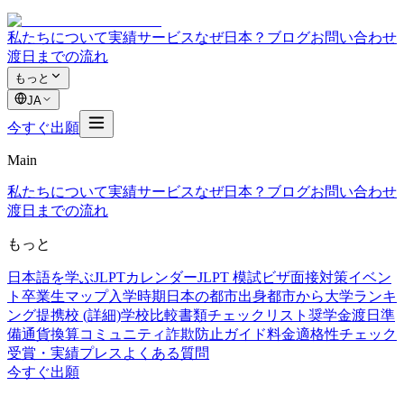
私たちについて
実績
サービス
なぜ日本？
ブログ
お問い合わせ
渡日までの流れ
もっと
JA
今すぐ出願
Main
私たちについて
実績
サービス
なぜ日本？
ブログ
お問い合わせ
渡日までの流れ
もっと
日本語を学ぶ
JLPTカレンダー
JLPT 模試
ビザ面接対策
イベン
ト
卒業生マップ
入学時期
日本の都市
出身都市から
大学ランキ
ング
提携校 (詳細)
学校比較
書類チェックリスト
奨学金
渡日準
備
通貨換算
コミュニティ
詐欺防止ガイド
料金
適格性チェック
受賞・実績
プレス
よくある質問
今すぐ出願
奨