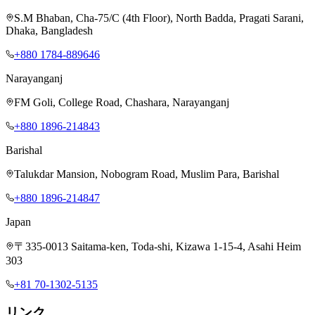
S.M Bhaban, Cha-75/C (4th Floor), North Badda, Pragati Sarani,
Dhaka, Bangladesh
+880 1784-889646
Narayanganj
FM Goli, College Road, Chashara, Narayanganj
+880 1896-214843
Barishal
Talukdar Mansion, Nobogram Road, Muslim Para, Barishal
+880 1896-214847
Japan
〒335-0013 Saitama-ken, Toda-shi, Kizawa 1-15-4, Asahi Heim
303
+81 70-1302-5135
リンク