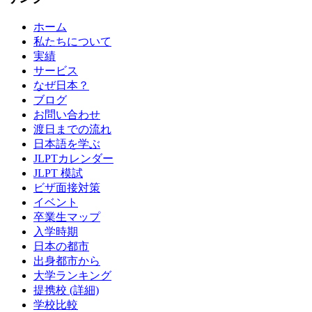
ホーム
私たちについて
実績
サービス
なぜ日本？
ブログ
お問い合わせ
渡日までの流れ
日本語を学ぶ
JLPTカレンダー
JLPT 模試
ビザ面接対策
イベント
卒業生マップ
入学時期
日本の都市
出身都市から
大学ランキング
提携校 (詳細)
学校比較