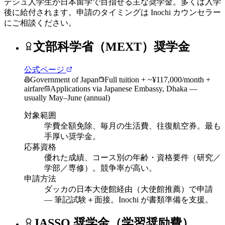
デシュ人学生が日本留学で目指せる主な奨学金。多くは入学
後に給付されます。申請のタイミングは Inochi カウンセラー
にご相談ください。
文部科学省（MEXT）奨学金
公式ページ
Government of Japan
Full tuition + ~¥117,000/month +
airfare
Applications via Japanese Embassy, Dhaka —
usually May–June (annual)
対象範囲
学費全額免除、毎月の生活費、往復航空券。最も
手厚い奨学金。
応募資格
優れた成績、コース別の年齢・資格要件（研究／
学部／専修）。競争率が高い。
申請方法
ダッカの日本大使館経由（大使館推薦）で申請
— 筆記試験＋面接。Inochi が書類準備を支援。
JASSO 奨学金（学習奨励費）