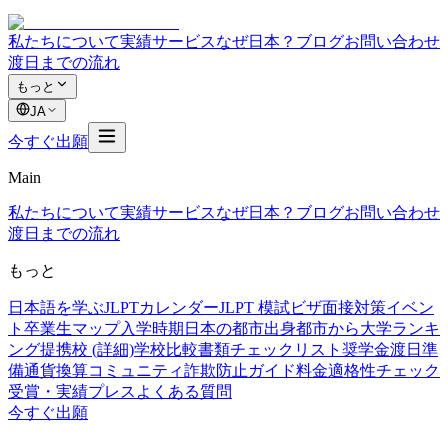
私たちについて
実績
サービス
なぜ日本？
ブログ
お問い合わせ
渡日までの流れ
もっと
JA
今すぐ出願
Main
私たちについて
実績
サービス
なぜ日本？
ブログ
お問い合わせ
渡日までの流れ
もっと
日本語を学ぶ
JLPTカレンダー
JLPT 模試
ビザ面接対策
イベン
ト
卒業生マップ
入学時期
日本の都市
出身都市から
大学ランキ
ング
提携校 (詳細)
学校比較
書類チェックリスト
奨学金
渡日準
備
通貨換算
コミュニティ
詐欺防止ガイド
料金
適格性チェック
受賞・実績
プレス
よくある質問
今すぐ出願
実