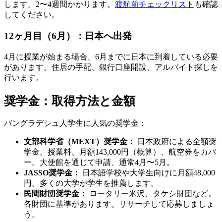
します。2〜4週間かかります。
渡航前チェックリスト
も確認
してください。
12ヶ月目（6月）：日本へ出発
4月に授業が始まる場合、6月までに日本に到着している必要
があります。住居の手配、銀行口座開設、アルバイト探しを
行います。
奨学金：取得方法と金額
バングラデシュ人学生に人気の奨学金：
文部科学省（MEXT）奨学金：
日本政府による全額奨
学金。授業料、月額143,000円（概算）、航空券をカバ
ー。大使館を通じて申請、通常4月〜5月。
JASSO奨学金：
日本語学校や大学生向けに月額48,000
円。多くの大学が学生を推薦します。
民間財団奨学金：
ロータリー米沢、タケシ財団など。
各財団に基準があります。リサーチして応募しましょ
う。