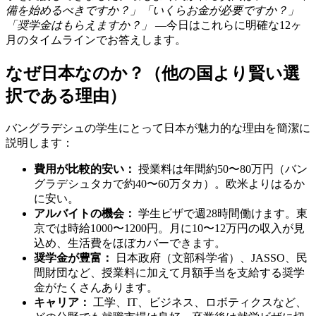
備を始めるべきですか？」「いくらお金が必要ですか？」
「奨学金はもらえますか？」
—今日はこれらに明確な12ヶ
月のタイムラインでお答えします。
なぜ日本なのか？（他の国より賢い選
択である理由）
バングラデシュの学生にとって日本が魅力的な理由を簡潔に
説明します：
費用が比較的安い：
授業料は年間約50〜80万円（バン
グラデシュタカで約40〜60万タカ）。欧米よりはるか
に安い。
アルバイトの機会：
学生ビザで週28時間働けます。東
京では時給1000〜1200円。月に10〜12万円の収入が見
込め、生活費をほぼカバーできます。
奨学金が豊富：
日本政府（文部科学省）、JASSO、民
間財団など、授業料に加えて月額手当を支給する奨学
金がたくさんあります。
キャリア：
工学、IT、ビジネス、ロボティクスなど、