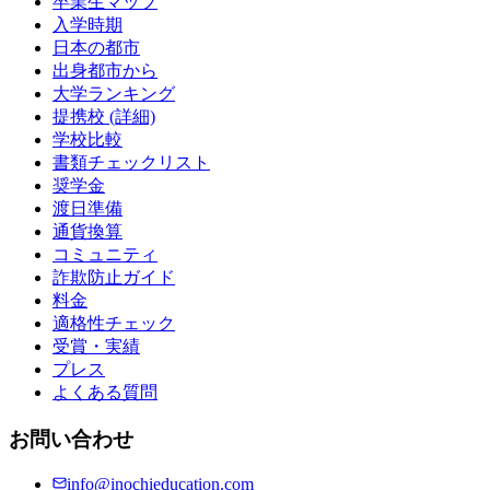
卒業生マップ
入学時期
日本の都市
出身都市から
大学ランキング
提携校 (詳細)
学校比較
書類チェックリスト
奨学金
渡日準備
通貨換算
コミュニティ
詐欺防止ガイド
料金
適格性チェック
受賞・実績
プレス
よくある質問
お問い合わせ
info@inochieducation.com