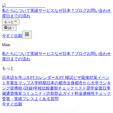
私たちについて
実績
サービス
なぜ日本？
ブログ
お問い合わせ
渡日までの流れ
もっと
JA
今すぐ出願
Main
私たちについて
実績
サービス
なぜ日本？
ブログ
お問い合わせ
渡日までの流れ
もっと
日本語を学ぶ
JLPTカレンダー
JLPT 模試
ビザ面接対策
イベン
ト
卒業生マップ
入学時期
日本の都市
出身都市から
大学ランキ
ング
提携校 (詳細)
学校比較
書類チェックリスト
奨学金
渡日準
備
通貨換算
コミュニティ
詐欺防止ガイド
料金
適格性チェック
受賞・実績
プレス
よくある質問
今すぐ出願