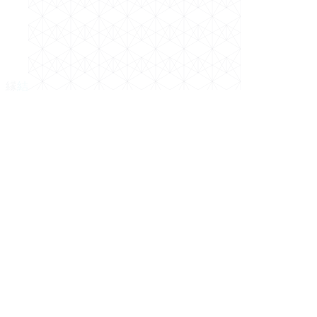
縁
結
お名前
携帯電話（バングラデシ
ュ）
WhatsApp（携帯と異なる場
合）
メール
最終学歴
卒業年