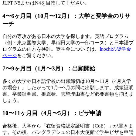
JLPT N5またはN4を目指してください。
4〜6ヶ月目（10月〜12月）：大学と奨学金のリサ
ーチ
自分の専攻がある日本の大学を探します。英語プログラム
（例：東京国際大学、早稲田大学の一部コース）と日本語プ
ログラムの両方を検討。奨学金については、
Inochiの奨学金
ページ
をご覧ください。
7〜9ヶ月目（1月〜3月）：出願開始
多くの大学や日本語学校の出願締切は10月〜11月（4月入学
の場合）。したがって1月〜3月の間に出願します。成績証明
書、卒業証明書、推薦状、志望理由書など必要書類を揃えま
しょう。
10〜11ヶ月目（4月〜5月）：ビザ申請
合格後、大学から「在留資格認定証明書（CoE）」が届きま
す。その後、バングラデシュの日本大使館で学生ビザを申請