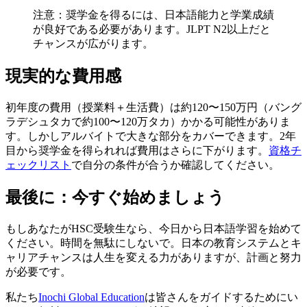
注意：奨学金を得るには、日本語能力と学業成績
が良好である必要があります。JLPT N2以上だと
チャンスが広がります。
現実的な費用感
初年度の費用（授業料＋生活費）は約120〜150万円（バング
ラデシュタカで約100〜120万タカ）かかる可能性がありま
す。しかしアルバイトで大きな部分をカバーできます。2年
目から奨学金を得られれば費用はさらに下がります。
資格チ
ェックリスト
で自分の条件が合うか確認してください。
最後に：今すぐ始めましょう
もしあなたがHSC受験生なら、今日から日本語学習を始めて
ください。時間を無駄にしないで。日本の教育システムとキ
ャリアチャンスは人生を変える力がありますが、計画と努力
が必要です。
私たち
Inochi Global Education
は皆さんをガイドするためにい