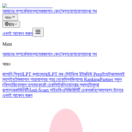
আমাদের সম্পর্কে
সাফল্য
সেবা
জাপান কেন?
ব্লগ
যোগাযোগ
যাত্রা পথ
আরও
BN
এখনই আবেদন করুন
Main
আমাদের সম্পর্কে
সাফল্য
সেবা
জাপান কেন?
ব্লগ
যোগাযোগ
যাত্রা পথ
আরও
জাপানি শিখুন
JLPT ক্যালেন্ডার
JLPT মক টেস্ট
ভিসা ইন্টারভিউ Prep
ইভেন্ট
আলামনাই
ম্যাপ
ইনটেক
জাপান শহর
আপনার শহর থেকে
বিশ্ববিদ্যালয় Ranking
Partner স্কুল
(বিস্তারিত)
স্কুল তুলনা
ডকুমেন্ট চেকলিস্ট
বৃত্তি
যাত্রার প্রস্তুতি
মুদ্রা
রূপান্তর
কমিউনিটি
Anti-Scam গাইড
ফি
এলিজিবিলিটি চেক
অর্জন
প্রেস
প্রশ্ন উত্তর
এখনই আবেদন করুন
福