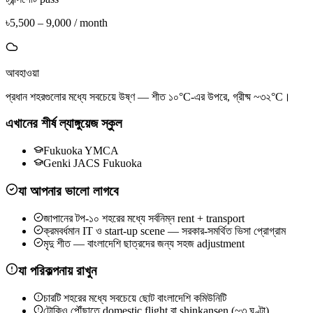
৳5,500 – 9,000 / month
আবহাওয়া
প্রধান শহরগুলোর মধ্যে সবচেয়ে উষ্ণ — শীত ১০°C-এর উপরে, গ্রীষ্ম ~৩২°C।
এখানের শীর্ষ ল্যাঙ্গুয়েজ স্কুল
Fukuoka YMCA
Genki JACS Fukuoka
যা আপনার ভালো লাগবে
জাপানের টপ-১০ শহরের মধ্যে সর্বনিম্ন rent + transport
ক্রমবর্ধমান IT ও start-up scene — সরকার-সমর্থিত ভিসা প্রোগ্রাম
মৃদু শীত — বাংলাদেশি ছাত্রদের জন্য সহজ adjustment
যা পরিকল্পনায় রাখুন
চারটি শহরের মধ্যে সবচেয়ে ছোট বাংলাদেশি কমিউনিটি
টোকিও পৌঁছাতে domestic flight বা shinkansen (~৩ ঘণ্টা)