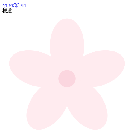
মূল কনটেন্টে যান
桜
道