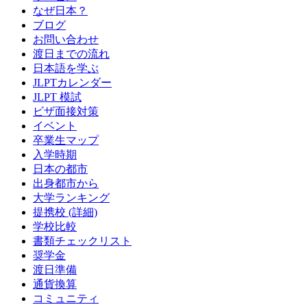
なぜ日本？
ブログ
お問い合わせ
渡日までの流れ
日本語を学ぶ
JLPTカレンダー
JLPT 模試
ビザ面接対策
イベント
卒業生マップ
入学時期
日本の都市
出身都市から
大学ランキング
提携校 (詳細)
学校比較
書類チェックリスト
奨学金
渡日準備
通貨換算
コミュニティ