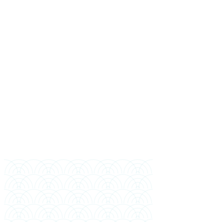
お名前
携帯電話（バングラデシ
ュ）
WhatsApp（携帯と異なる場
合）
メール
最終学歴
卒業年
希望入学時期
経済支援者