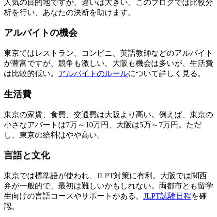
人気の目的地ですが、違いは大きい。このブログでは比較分
析を行い、あなたの決断を助けます。
アルバイトの機会
東京ではレストラン、コンビニ、英語教師などのアルバイト
が豊富ですが、競争も激しい。大阪も機会は多いが、生活費
は比較的低い。
アルバイトのルール
について詳しく見る。
生活費
東京の家賃、食費、交通費は大阪より高い。例えば、東京の
小さなアパートは7万～10万円、大阪は5万～7万円。ただ
し、東京の給料はやや高い。
言語と文化
東京では標準語が使われ、JLPT対策に有利。大阪では関西
弁が一般的で、最初は難しいかもしれない。両都市とも留学
生向けの言語コースやサポートがある。
JLPT試験日程
を確
認。