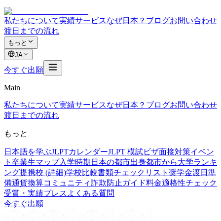
私たちについて
実績
サービス
なぜ日本？
ブログ
お問い合わせ
渡日までの流れ
もっと
JA
今すぐ出願
Main
私たちについて
実績
サービス
なぜ日本？
ブログ
お問い合わせ
渡日までの流れ
もっと
日本語を学ぶ
JLPTカレンダー
JLPT 模試
ビザ面接対策
イベン
ト
卒業生マップ
入学時期
日本の都市
出身都市から
大学ランキ
ング
提携校 (詳細)
学校比較
書類チェックリスト
奨学金
渡日準
備
通貨換算
コミュニティ
詐欺防止ガイド
料金
適格性チェック
受賞・実績
プレス
よくある質問
今すぐ出願