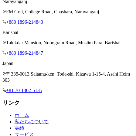
Narayanganj
FM Goli, College Road, Chashara, Narayanganj
+880 1896-214843
Barishal
Talukdar Mansion, Nobogram Road, Muslim Para, Barishal
+880 1896-214847
Japan
〒335-0013 Saitama-ken, Toda-shi, Kizawa 1-15-4, Asahi Heim
303
+81 70-1302-5135
リンク
ホーム
私たちについて
実績
サービス