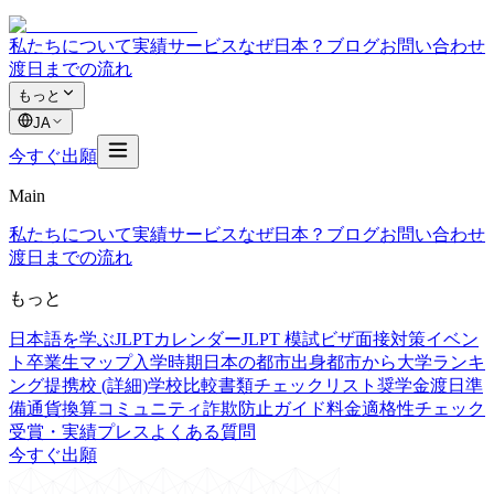
私たちについて
実績
サービス
なぜ日本？
ブログ
お問い合わせ
渡日までの流れ
もっと
JA
今すぐ出願
Main
私たちについて
実績
サービス
なぜ日本？
ブログ
お問い合わせ
渡日までの流れ
もっと
日本語を学ぶ
JLPTカレンダー
JLPT 模試
ビザ面接対策
イベン
ト
卒業生マップ
入学時期
日本の都市
出身都市から
大学ランキ
ング
提携校 (詳細)
学校比較
書類チェックリスト
奨学金
渡日準
備
通貨換算
コミュニティ
詐欺防止ガイド
料金
適格性チェック
受賞・実績
プレス
よくある質問
今すぐ出願