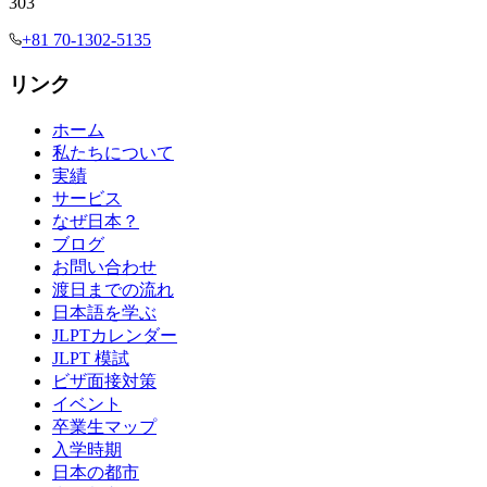
303
+81 70-1302-5135
リンク
ホーム
私たちについて
実績
サービス
なぜ日本？
ブログ
お問い合わせ
渡日までの流れ
日本語を学ぶ
JLPTカレンダー
JLPT 模試
ビザ面接対策
イベント
卒業生マップ
入学時期
日本の都市