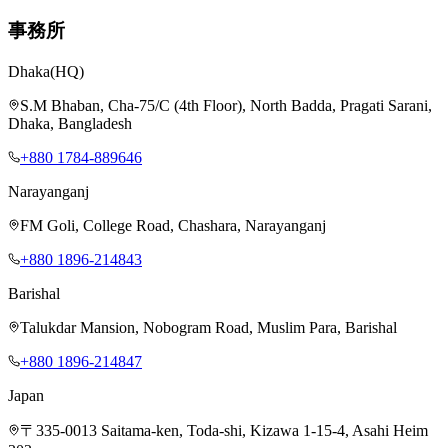
事務所
Dhaka
(HQ)
S.M Bhaban, Cha-75/C (4th Floor), North Badda, Pragati Sarani,
Dhaka, Bangladesh
+880 1784-889646
Narayanganj
FM Goli, College Road, Chashara, Narayanganj
+880 1896-214843
Barishal
Talukdar Mansion, Nobogram Road, Muslim Para, Barishal
+880 1896-214847
Japan
〒335-0013 Saitama-ken, Toda-shi, Kizawa 1-15-4, Asahi Heim