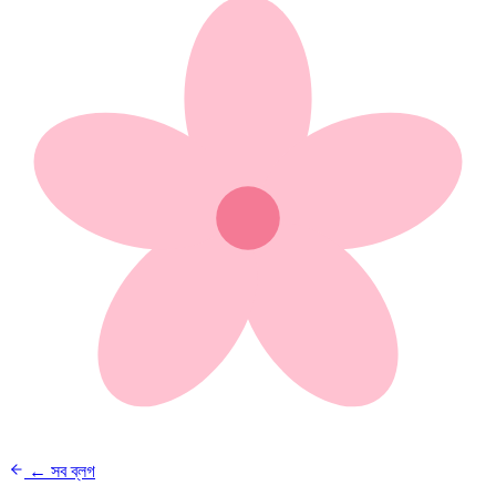
← সব ব্লগ