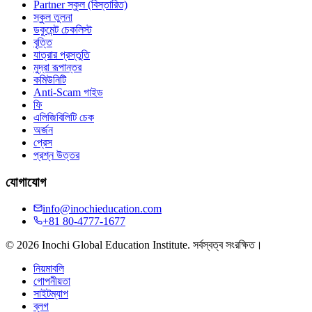
Partner স্কুল (বিস্তারিত)
স্কুল তুলনা
ডকুমেন্ট চেকলিস্ট
বৃত্তি
যাত্রার প্রস্তুতি
মুদ্রা রূপান্তর
কমিউনিটি
Anti-Scam গাইড
ফি
এলিজিবিলিটি চেক
অর্জন
প্রেস
প্রশ্ন উত্তর
যোগাযোগ
info@inochieducation.com
+81 80-4777-1677
© 2026 Inochi Global Education Institute. সর্বস্বত্ব সংরক্ষিত।
নিয়মাবলি
গোপনীয়তা
সাইটম্যাপ
ব্লগ