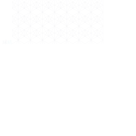
縁
結
পুরো নাম
মোবাইল (বাংলাদেশ)
WhatsApp (আলাদা হলে)
ইমেইল
সর্বোচ্চ শিক্ষাগত যোগ্যতা
পাশের বছর