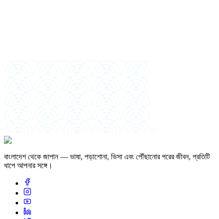
পছন্দের ইনটেক
আর্থিক স্পন্সর
絆
বাংলাদেশ থেকে জাপান — ভাষা, পড়াশোনা, ভিসা এবং পৌঁছানোর পরের জীবন, প্রতিটি
ধাপে আপনার সঙ্গে।