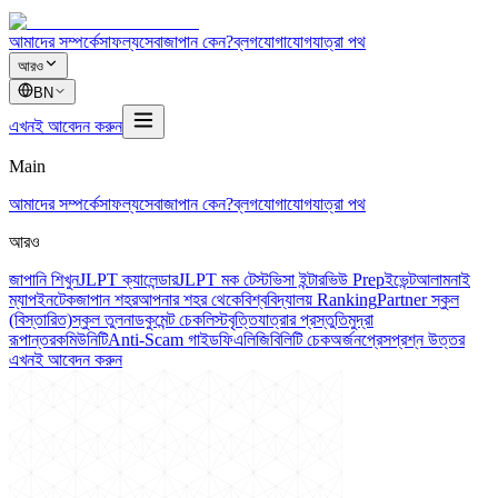
আমাদের সম্পর্কে
সাফল্য
সেবা
জাপান কেন?
ব্লগ
যোগাযোগ
যাত্রা পথ
আরও
BN
এখনই আবেদন করুন
Main
আমাদের সম্পর্কে
সাফল্য
সেবা
জাপান কেন?
ব্লগ
যোগাযোগ
যাত্রা পথ
আরও
জাপানি শিখুন
JLPT ক্যালেন্ডার
JLPT মক টেস্ট
ভিসা ইন্টারভিউ Prep
ইভেন্ট
আলামনাই
ম্যাপ
ইনটেক
জাপান শহর
আপনার শহর থেকে
বিশ্ববিদ্যালয় Ranking
Partner স্কুল
(বিস্তারিত)
স্কুল তুলনা
ডকুমেন্ট চেকলিস্ট
বৃত্তি
যাত্রার প্রস্তুতি
মুদ্রা
রূপান্তর
কমিউনিটি
Anti-Scam গাইড
ফি
এলিজিবিলিটি চেক
অর্জন
প্রেস
প্রশ্ন উত্তর
এখনই আবেদন করুন