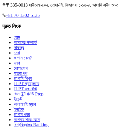
〒335-0013 সাইতামা-কেন, তোদা-শি, কিজাওয়া ১-১৫-৪, আসাহি হাইম ৩০৩
+81 70-1302-5135
দ্রুত লিংক
হোম
আমাদের সম্পর্কে
সাফল্য
সেবা
জাপান কেন?
ব্লগ
যোগাযোগ
যাত্রা পথ
জাপানি শিখুন
JLPT ক্যালেন্ডার
JLPT মক টেস্ট
ভিসা ইন্টারভিউ Prep
ইভেন্ট
আলামনাই ম্যাপ
ইনটেক
জাপান শহর
আপনার শহর থেকে
বিশ্ববিদ্যালয় Ranking