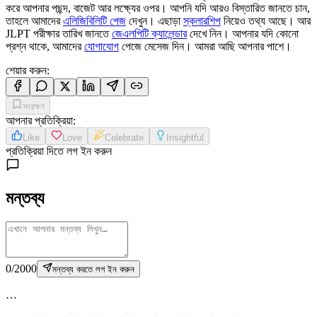
করে আপনার পছন্দ, বাজেট আর লক্ষ্যের ওপর। আপনি যদি আরও বিস্তারিত জানতে চান,
তাহলে আমাদের
এলিজিবিলিটি পেজ
দেখুন। এছাড়া
স্কলারশিপ
নিয়েও তথ্য আছে। আর
JLPT পরীক্ষার তারিখ জানতে
জেএলপিটি ক্যালেন্ডার
দেখে নিন। আপনার যদি কোনো
প্রশ্ন থাকে, আমাদের
যোগাযোগ
পেজে মেসেজ দিন। আমরা আছি আপনার পাশে।
শেয়ার করুন
:
সংরক্ষণ
আপনার প্রতিক্রিয়া
:
Like
Love
Celebrate
Insightful
প্রতিক্রিয়া দিতে লগ ইন করুন
মন্তব্য
0
/
2000
মন্তব্য করতে লগ ইন করুন
…