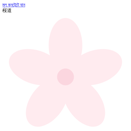
মূল কনটেন্টে যান
桜
道