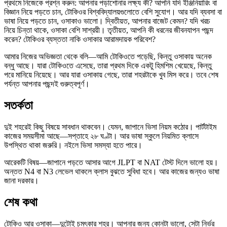
প্রথমে নিজেকে প্রশ্ন করুন: আপনার পড়াশোনার লক্ষ্য কী? আপনি যদি ইঞ্জিনিয়ারিং বা
বিজ্ঞান নিয়ে পড়তে চান, টোকিওর বিশ্ববিদ্যালয়গুলোতে বেশি সুযোগ। আর যদি ব্যবসা বা
ভাষা নিয়ে পড়তে চান, ওসাকাও ভালো। দ্বিতীয়ত, আপনার বাজেট কেমন? যদি খরচ
নিয়ে চিন্তা থাকে, ওসাকা বেশি সাশ্রয়ী। তৃতীয়ত, আপনি কী ধরনের জীবনযাপন পছন্দ
করেন? টোকিওর ব্যস্ততা নাকি ওসাকার আরামদায়ক পরিবেশ?
আমার নিজের অভিজ্ঞতা থেকে বলি—আমি টোকিওতে পড়েছি, কিন্তু ওসাকায় অনেক
বন্ধু আছে। যারা টোকিওতে এসেছে, তারা প্রথম দিকে একটু হিমশিম খেয়েছে, কিন্তু
পরে মানিয়ে নিয়েছে। আর যারা ওসাকায় গেছে, তারা শহরটাকে খুব মিস করে। তবে শেষ
পর্যন্ত আপনার পছন্দই গুরুত্বপূর্ণ।
সতর্কতা
দুই শহরেই কিছু বিষয়ে সাবধান থাকবেন। যেমন, জাপানে ভিসা নিয়ম কঠোর। পার্টটাইম
কাজের সময়সীমা আছে—সপ্তাহে ২৮ ঘণ্টা। আর ভাষা স্কুলে নিয়মিত ক্লাসে
উপস্থিত থাকা জরুরি। নইলে ভিসা সমস্যা হতে পারে।
আরেকটি বিষয়—জাপানে পড়তে আসার আগে JLPT বা NAT টেস্ট দিলে ভালো হয়।
অন্তত N4 বা N3 লেভেল থাকলে ক্লাস বুঝতে সুবিধা হবে। আর কাজের জন্যও ভাষা
জানা দরকার।
শেষ কথা
টোকিও আর ওসাকা—দুটোই চমৎকার শহর। আপনার জন্য কোনটা ভালো, সেটা নির্ভর