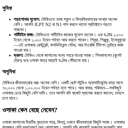
সুবিধা
পড়াশোনার সুযোগ:
টোকিওতে ভাষা স্কুল ও বিশ্ববিদ্যালয়ের সংখ্যা অনেক
বেশি। আপনি JLPT N2 বা N1 পাস করলে ভালো প্রতিষ্ঠানে পড়তে
পারবেন।
পার্টটাইম কাজ:
টোকিওতে পার্টটাইম কাজের সুযোগ অনেক। এক ঘণ্টায় ১,০০০
ইয়েন থেকে ১,২০০ ইয়েন পর্যন্ত আয় করতে পারেন। শিবুয়া, শিঞ্জুকু, ইকেবুকুরো
—এই এলাকায় রেস্টুরেন্ট, কনভিনিয়েন্স স্টোর, আর ইংরেজি টিউশন সেন্টারে কাজ
পাওয়া যায়।
ভ্রমণ:
টোকিও থেকে জাপানের অন্য শহরে যাওয়া সহজ। শিনকানসেন (বুলেট
ট্রেন) ধরে ওসাকা মাত্র আড়াই ঘণ্টায় পৌঁছানো যায়।
অসুবিধা
টোকিওর জীবনযাত্রার খরচ অনেক বেশি। একটি ছোট স্টুডিও অ্যাপার্টমেন্টের ভাড়া মাসে
৭০,০০০ থেকে ১,০০,০০০ ইয়েন পর্যন্ত হতে পারে। আর খাবার, পরিবহন—সবকিছুই
ওসাকার চেয়ে কিছুটা বেশি দামি। তবে আপনি যদি বাজেট ম্যানেজ করতে জানেন, তাহলে
চলে যাবে।
ওসাকা কেন বেছে নেবেন?
ওসাকা জাপানের দ্বিতীয় বৃহত্তম শহর, কিন্তু এখানে জীবনযাত্রা কিছুটা সহজ। ওসাকার
মানুষজন বেশি বন্ধুত্বপূর্ণ আর খোলামেলা। আপনি যদি কানসাই অঞ্চলের সংস্কৃতি আর