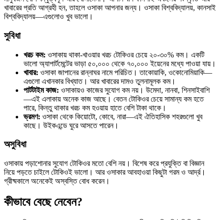
খাবারের প্রতি আগ্রহী হন, তাহলে ওসাকা আপনার জন্য। ওসাকা বিশ্ববিদ্যালয়, কানসাই
বিশ্ববিদ্যালয়—এগুলোও খুব ভালো।
সুবিধা
খরচ কম:
ওসাকায় থাকা-খাওয়ার খরচ টোকিওর চেয়ে ২০-৩০% কম। একটি
ভালো অ্যাপার্টমেন্টের ভাড়া ৫০,০০০ থেকে ৭০,০০০ ইয়েনের মধ্যে পাওয়া যায়।
খাবার:
ওসাকা জাপানের রান্নাঘর নামে পরিচিত। তাকোয়াকি, ওকোনোমিয়াকি—
এগুলো এখানকার বিখ্যাত। আর খাবারের দামও তুলনামূলক কম।
পার্টটাইম কাজ:
ওসাকায়ও কাজের সুযোগ কম নয়। উমেদা, নানবা, শিনসাইবাশি
—এই এলাকায় অনেক কাজ আছে। বেতন টোকিওর চেয়ে সামান্য কম হতে
পারে, কিন্তু থাকার খরচ কম হওয়ায় হাতে বেশি টাকা থাকে।
ভ্রমণ:
ওসাকা থেকে কিয়োটো, কোবে, নারা—এই ঐতিহাসিক শহরগুলো খুব
কাছে। উইকএন্ডে ঘুরে আসতে পারেন।
অসুবিধা
ওসাকায় পড়াশোনার সুযোগ টোকিওর মতো বেশি নয়। বিশেষ করে প্রযুক্তি বা বিজ্ঞান
নিয়ে পড়তে চাইলে টোকিওই ভালো। আর ওসাকার আবহাওয়া কিছুটা গরম ও আর্দ্র।
গ্রীষ্মকালে অনেকেই অস্বস্তি বোধ করেন।
কীভাবে বেছে নেবেন?