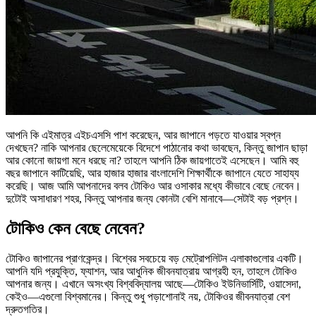
আপনি কি এইমাত্র এইচএসসি পাশ করেছেন, আর জাপানে পড়তে যাওয়ার স্বপ্ন
দেখছেন? নাকি আপনার ছেলেমেয়েকে বিদেশে পাঠানোর কথা ভাবছেন, কিন্তু জাপান ছাড়া
আর কোনো জায়গা মনে ধরছে না? তাহলে আপনি ঠিক জায়গাতেই এসেছেন। আমি বহু
বছর জাপানে কাটিয়েছি, আর হাজার হাজার বাংলাদেশি শিক্ষার্থীকে জাপানে যেতে সাহায্য
করেছি। আজ আমি আপনাদের বলব টোকিও আর ওসাকার মধ্যে কীভাবে বেছে নেবেন।
দুটোই অসাধারণ শহর, কিন্তু আপনার জন্য কোনটা বেশি মানাবে—সেটাই বড় প্রশ্ন।
টোকিও কেন বেছে নেবেন?
টোকিও জাপানের প্রাণকেন্দ্র। বিশ্বের সবচেয়ে বড় মেট্রোপলিটন এলাকাগুলোর একটি।
আপনি যদি প্রযুক্তি, ফ্যাশন, আর আধুনিক জীবনযাত্রায় আগ্রহী হন, তাহলে টোকিও
আপনার জন্য। এখানে অসংখ্য বিশ্ববিদ্যালয় আছে—টোকিও ইউনিভার্সিটি, ওয়াসেদা,
কেইও—এগুলো বিশ্বমানের। কিন্তু শুধু পড়াশোনাই নয়, টোকিওর জীবনযাত্রা বেশ
দ্রুতগতির।