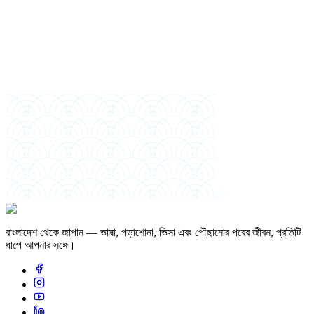
সর্বোচ্চ শিক্ষাগত যোগ্যতা
পাশের বছর
পছন্দের ইনটেক
আর্থিক স্পন্সর
絆
বাংলাদেশ থেকে জাপান — ভাষা, পড়াশোনা, ভিসা এবং পৌঁছানোর পরের জীবন, প্রতিটি
ধাপে আপনার সঙ্গে।