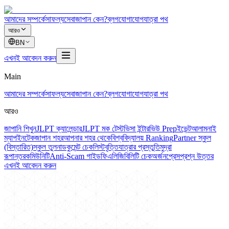
আমাদের সম্পর্কে
সাফল্য
সেবা
জাপান কেন?
ব্লগ
যোগাযোগ
যাত্রা পথ
আরও
BN
এখনই আবেদন করুন
Main
আমাদের সম্পর্কে
সাফল্য
সেবা
জাপান কেন?
ব্লগ
যোগাযোগ
যাত্রা পথ
আরও
জাপানি শিখুন
JLPT ক্যালেন্ডার
JLPT মক টেস্ট
ভিসা ইন্টারভিউ Prep
ইভেন্ট
আলামনাই
ম্যাপ
ইনটেক
জাপান শহর
আপনার শহর থেকে
বিশ্ববিদ্যালয় Ranking
Partner স্কুল
(বিস্তারিত)
স্কুল তুলনা
ডকুমেন্ট চেকলিস্ট
বৃত্তি
যাত্রার প্রস্তুতি
মুদ্রা
রূপান্তর
কমিউনিটি
Anti-Scam গাইড
ফি
এলিজিবিলিটি চেক
অর্জন
প্রেস
প্রশ্ন উত্তর
এখনই আবেদন করুন