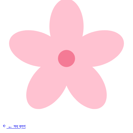
← সব ব্লগ