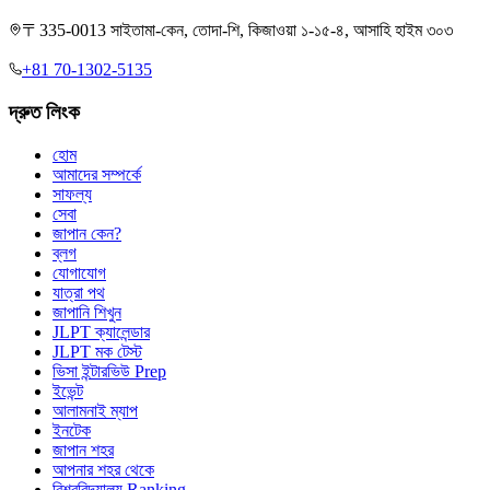
〒335-0013 সাইতামা-কেন, তোদা-শি, কিজাওয়া ১-১৫-৪, আসাহি হাইম ৩০৩
+81 70-1302-5135
দ্রুত লিংক
হোম
আমাদের সম্পর্কে
সাফল্য
সেবা
জাপান কেন?
ব্লগ
যোগাযোগ
যাত্রা পথ
জাপানি শিখুন
JLPT ক্যালেন্ডার
JLPT মক টেস্ট
ভিসা ইন্টারভিউ Prep
ইভেন্ট
আলামনাই ম্যাপ
ইনটেক
জাপান শহর
আপনার শহর থেকে
বিশ্ববিদ্যালয় Ranking