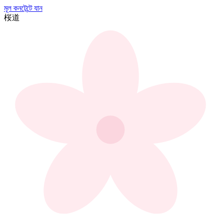
মূল কনটেন্টে যান
桜
道