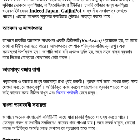
সুবিধার দোকানে ক্যাশিয়ার, বা ইংরেজি/বাংলা টিউটর। চাকরি খোঁজার জন্য জনপ্রিয়
ওয়েবসাইট যেমন
Indeed Japan
,
GaijinPot
বা স্থানীয় সংবাদপত্র দেখতে
পারেন। এছাড়া আপনার স্কুলের ক্যারিয়ার সেন্টারও সাহায্য করতে পারে।
আবেদন ও সাক্ষাৎকার
জাপানে চাকরির আবেদনে সাধারণত একটি
রিজিউমি (Rirekisho)
প্রয়োজন হয়, যা হাতে
লেখা বা টাইপ করা হতে পারে। সাক্ষাৎকারে পোশাক পরিষ্কার-পরিচ্ছন্ন রাখুন এবং
সময়মতো উপস্থিত হন। জাপানি ভাষা যদি এখনও দুর্বল হয়, তবে সহজ বাক্য ব্যবহার
করে নিজের যোগ্যতা বোঝানোর চেষ্টা করুন।
ভারসাম্য বজায় রাখা
পড়াশোনা ও কাজের মধ্যে ভারসাম্য রাখা খুবই জরুরি। প্রথম বর্ষে ভাষা শেখার জন্য সময়
দেওয়া সবচেয়ে গুরুত্বপূর্ণ। অতিরিক্ত কাজ করলে পড়াশোনায় প্রভাব পড়তে পারে।
তাই কাজের সময় সীমিত রাখুন এবং
ভিসার শর্তাবলী
মেনে চলুন।
বাংলা ভাষাভাষী সহায়তা
জাপানে অনেক বাংলাদেশি কমিউনিটি আছে যারা চাকরি খুঁজতে সাহায্য করতে পারে।
ফেসবুক গ্রুপ বা স্থানীয় মসজিদেও কাজের খবর পাওয়া যায়। তবে সতর্ক থাকুন, কোনো
কাজে অতিরিক্ত অর্থের লোভ দেখালে তা প্রতারণা হতে পারে।