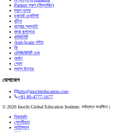
Partner স্কুল (বিস্তারিত)
স্কুল তুলনা
ডকুমেন্ট চেকলিস্ট
বৃত্তি
যাত্রার প্রস্তুতি
মুদ্রা রূপান্তর
কমিউনিটি
Anti-Scam গাইড
ফি
এলিজিবিলিটি চেক
অর্জন
প্রেস
প্রশ্ন উত্তর
যোগাযোগ
info@inochieducation.com
+81 80-4777-1677
© 2026 Inochi Global Education Institute. সর্বস্বত্ব সংরক্ষিত।
নিয়মাবলি
গোপনীয়তা
সাইটম্যাপ