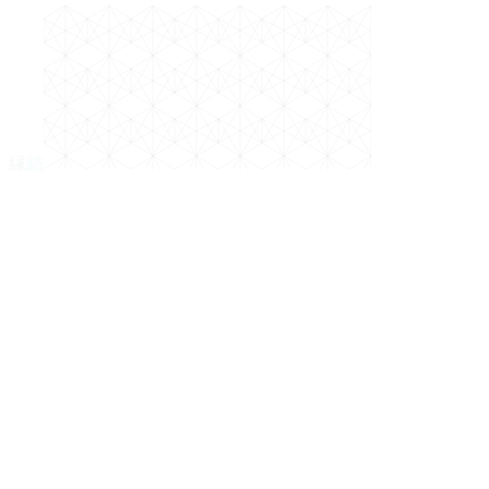
縁
結
পুরো নাম
মোবাইল (বাংলাদেশ)
WhatsApp (আলাদা হলে)
ইমেইল