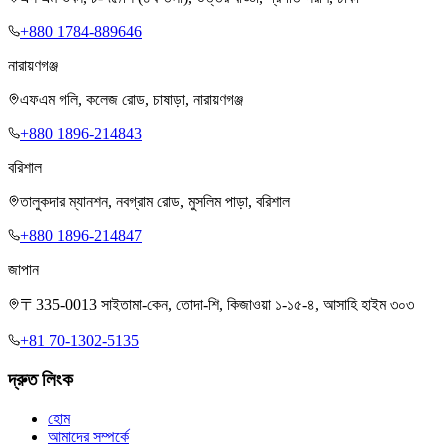
+880 1784-889646
নারায়ণগঞ্জ
এফএম গলি, কলেজ রোড, চাষাড়া, নারায়ণগঞ্জ
+880 1896-214843
বরিশাল
তালুকদার ম্যানশন, নবগ্রাম রোড, মুসলিম পাড়া, বরিশাল
+880 1896-214847
জাপান
〒335-0013 সাইতামা-কেন, তোদা-শি, কিজাওয়া ১-১৫-৪, আসাহি হাইম ৩০৩
+81 70-1302-5135
দ্রুত লিংক
হোম
আমাদের সম্পর্কে