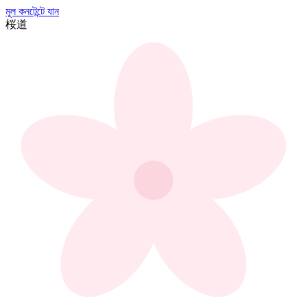
মূল কনটেন্টে যান
桜
道