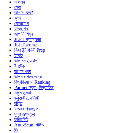
সাফল্য
সেবা
জাপান কেন?
ব্লগ
যোগাযোগ
যাত্রা পথ
জাপানি শিখুন
JLPT ক্যালেন্ডার
JLPT মক টেস্ট
ভিসা ইন্টারভিউ Prep
ইভেন্ট
আলামনাই ম্যাপ
ইনটেক
জাপান শহর
আপনার শহর থেকে
বিশ্ববিদ্যালয় Ranking
Partner স্কুল (বিস্তারিত)
স্কুল তুলনা
ডকুমেন্ট চেকলিস্ট
বৃত্তি
যাত্রার প্রস্তুতি
মুদ্রা রূপান্তর
কমিউনিটি
Anti-Scam গাইড
ফি