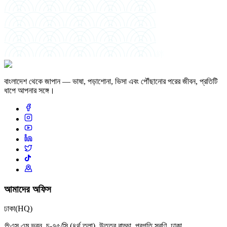
絆
বাংলাদেশ থেকে জাপান — ভাষা, পড়াশোনা, ভিসা এবং পৌঁছানোর পরের জীবন, প্রতিটি
ধাপে আপনার সঙ্গে।
আমাদের অফিস
ঢাকা
(HQ)
এস এম ভবন, চ-৭৫/সি (৪র্থ তলা), উত্তর বাড্ডা, প্রগতি সরণি, ঢাকা