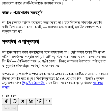
যোগাযোগ করলে সেহরি-ইফতারের ব্যবস্থা থাকে।
কাজ ও পড়াশোনার সময়সূচি
জাপানে রমজানে অফিস-কলেজের সময় বদলায় না। তবে শিক্ষকরা সাধারণত বোঝেন।
আমি নিজে রমজানে ক্লাস করেছি — সকালের ক্লাসে একটু ক্লান্তি লাগলেও পরে
অভ্যাস হয়ে যায়।
সতর্কতা ও বাস্তবতা
জাপানের হালাল খাবার বাংলাদেশের মতো সহজলভ্য নয়। ছোট শহরে হালাল মিট পাওয়া
কঠিন। মসজিদের সংখ্যাও নগণ্য। তাই বড় শহর বেছে নেওয়া ভালো। রমজানের সময়
দিন দীর্ঘ — টোকিওতে প্রায় ১৫ ঘণ্টা রোজা। কিন্তু জাপানের নিরাপত্তা, পরিচ্ছন্নতা
ও সুশৃঙ্খল জীবনযাত্রা সবকিছুই সহজ করে দেয়।
আপনার জন্য পরামর্শ: জাপানে আসার আগে আপনার এলাকার মসজিদ ও হালাল দোকানের
ঠিকানা জোগাড় করে রাখুন। বিশ্ববিদ্যালয়ের MSA-তে যোগ দিন। ইনোচি গ্লোবাল
এডুকেশন থেকে
প্রি-ডিপার্চার গাইড
দেখে নিন। আর কোনো প্রশ্ন থাকলে
আমাদের
জানান
।
শেয়ার করুন
:
সংরক্ষণ