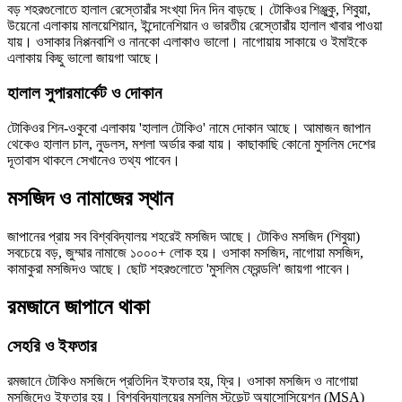
বড় শহরগুলোতে হালাল রেস্তোরাঁর সংখ্যা দিন দিন বাড়ছে। টোকিওর শিঞ্জুকু, শিবুয়া,
উয়েনো এলাকায় মালয়েশিয়ান, ইন্দোনেশিয়ান ও ভারতীয় রেস্তোরাঁয় হালাল খাবার পাওয়া
যায়। ওসাকার নিপ্পনবাশি ও নানকো এলাকাও ভালো। নাগোয়ায় সাকায়ে ও ইমাইকে
এলাকায় কিছু ভালো জায়গা আছে।
হালাল সুপারমার্কেট ও দোকান
টোকিওর শিন-ওকুবো এলাকায় 'হালাল টোকিও' নামে দোকান আছে। আমাজন জাপান
থেকেও হালাল চাল, নুডলস, মশলা অর্ডার করা যায়। কাছাকাছি কোনো মুসলিম দেশের
দূতাবাস থাকলে সেখানেও তথ্য পাবেন।
মসজিদ ও নামাজের স্থান
জাপানের প্রায় সব বিশ্ববিদ্যালয় শহরেই মসজিদ আছে। টোকিও মসজিদ (শিবুয়া)
সবচেয়ে বড়, জুম্মার নামাজে ১০০০+ লোক হয়। ওসাকা মসজিদ, নাগোয়া মসজিদ,
কামাকুরা মসজিদও আছে। ছোট শহরগুলোতে 'মুসলিম ফ্রেন্ডলি' জায়গা পাবেন।
রমজানে জাপানে থাকা
সেহরি ও ইফতার
রমজানে টোকিও মসজিদে প্রতিদিন ইফতার হয়, ফ্রি। ওসাকা মসজিদ ও নাগোয়া
মসজিদেও ইফতার হয়। বিশ্ববিদ্যালয়ের মুসলিম স্টুডেন্ট অ্যাসোসিয়েশন (MSA)