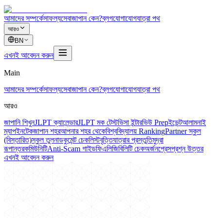
আমাদের সম্পর্কে
সাফল্য
সেবা
জাপান কেন?
ব্লগ
যোগাযোগ
যাত্রা পথ
আরও
BN
এখনই আবেদন করুন
Main
আমাদের সম্পর্কে
সাফল্য
সেবা
জাপান কেন?
ব্লগ
যোগাযোগ
যাত্রা পথ
আরও
জাপানি শিখুন
JLPT ক্যালেন্ডার
JLPT মক টেস্ট
ভিসা ইন্টারভিউ Prep
ইভেন্ট
আলামনাই
ম্যাপ
ইনটেক
জাপান শহর
আপনার শহর থেকে
বিশ্ববিদ্যালয় Ranking
Partner স্কুল
(বিস্তারিত)
স্কুল তুলনা
ডকুমেন্ট চেকলিস্ট
বৃত্তি
যাত্রার প্রস্তুতি
মুদ্রা
রূপান্তর
কমিউনিটি
Anti-Scam গাইড
ফি
এলিজিবিলিটি চেক
অর্জন
প্রেস
প্রশ্ন উত্তর
এখনই আবেদন করুন