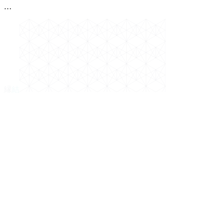
…
縁
結
পুরো নাম
মোবাইল (বাংলাদেশ)
WhatsApp (আলাদা হলে)