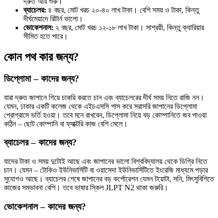
দ্রুত আয় শুরু।
ব্যাচেলর:
৪ বছর, মোট খরচ ২০-৪০ লাখ টাকা। বেশি সময় ও টাকা, কিন্তু
দীর্ঘমেয়াদে রিটার্ন ভালো।
ভোকেশনাল:
২ বছর, মোট খরচ ১২-১৮ লাখ টাকা। সাশ্রয়ী, কিন্তু ক্যারিয়ার
সীমিত হতে পারে।
কোন পথ কার জন্য?
ডিপ্লোমা – কাদের জন্য?
যারা দ্রুত জাপানে গিয়ে চাকরি করতে চান এবং ব্যাচেলরের দীর্ঘ সময় নিতে রাজি নন।
যেমন, ঢাকার একটি কলেজ থেকে এইচএসসি পাস করে সরাসরি জাপানের ডিপ্লোমা
প্রোগ্রামে ভর্তি হওয়া। তবে মনে রাখবেন, ডিপ্লোমা নিয়ে বড় কোম্পানিতে জব পাওয়া
কঠিন – ছোট কোম্পানি বা ফ্যাক্টরি কাজ বেশি মেলে।
ব্যাচেলর – কাদের জন্য?
যাদের টাকা ও সময় দুটোই আছে এবং জাপানের ভালো বিশ্ববিদ্যালয় থেকে ডিগ্রি নিতে
চান। যেমন – টোকিও ইউনিভার্সিটি বা ওয়াসেদা ইউনিভার্সিটিতে ইংরেজি মাধ্যমে পড়ার
সুযোগও আছে। ব্যাচেলর শেষে জাপানের বড় কর্পোরেশন যেমন টয়োটা, সনি, মিৎসুবিশিতে
কাজের সম্ভাবনা বেশি। তবে ভাষার স্কিল JLPT N2 থাকা জরুরি।
ভোকেশনাল – কাদের জন্য?