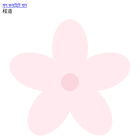
মূল কনটেন্টে যান
桜
道