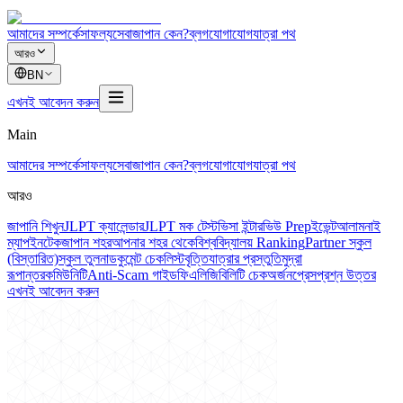
আমাদের সম্পর্কে
সাফল্য
সেবা
জাপান কেন?
ব্লগ
যোগাযোগ
যাত্রা পথ
আরও
BN
এখনই আবেদন করুন
Main
আমাদের সম্পর্কে
সাফল্য
সেবা
জাপান কেন?
ব্লগ
যোগাযোগ
যাত্রা পথ
আরও
জাপানি শিখুন
JLPT ক্যালেন্ডার
JLPT মক টেস্ট
ভিসা ইন্টারভিউ Prep
ইভেন্ট
আলামনাই
ম্যাপ
ইনটেক
জাপান শহর
আপনার শহর থেকে
বিশ্ববিদ্যালয় Ranking
Partner স্কুল
(বিস্তারিত)
স্কুল তুলনা
ডকুমেন্ট চেকলিস্ট
বৃত্তি
যাত্রার প্রস্তুতি
মুদ্রা
রূপান্তর
কমিউনিটি
Anti-Scam গাইড
ফি
এলিজিবিলিটি চেক
অর্জন
প্রেস
প্রশ্ন উত্তর
এখনই আবেদন করুন