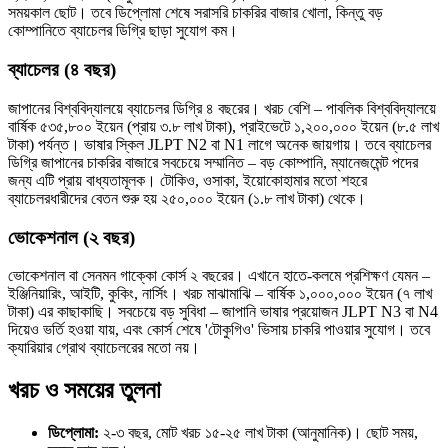
সময়কাল ছোট। তবে ডিপ্লোমা শেষে সরাসরি চাকরির বাজার খোলা, কিন্তু বড়
কোম্পানিতে ব্যাচেলর ডিগ্রি ছাড়া সুযোগ কম।
ব্যাচেলর (৪ বছর)
জাপানের বিশ্ববিদ্যালয়ে ব্যাচেলর ডিগ্রি ৪ বছরের। খরচ বেশি – পাবলিক বিশ্ববিদ্যালয়ে
বার্ষিক ৫৩৫,৮০০ ইয়েন (প্রায় ৩.৮ লাখ টাকা), প্রাইভেটে ১,২০০,০০০ ইয়েন (৮.৫ লাখ
টাকা) পর্যন্ত। ভাষার স্কিল JLPT N2 বা N1 লাগে অনেক জায়গায়। তবে ব্যাচেলর
ডিগ্রি জাপানের চাকরির বাজারে সবচেয়ে সম্মানিত – বড় কোম্পানি, ম্যানেজমেন্ট পদের
জন্য এটি প্রায় বাধ্যতামূলক। টোকিও, ওসাকা, ইয়োকোহামার মতো শহরে
ব্যাচেলরধারীদের বেতন শুরু হয় ২৫০,০০০ ইয়েন (১.৮ লাখ টাকা) থেকে।
ভোকেশনাল (২ বছর)
ভোকেশনাল বা সেনমন গাক্কো কোর্স ২ বছরের। এখানে হাতে-কলমে প্রশিক্ষণ যেমন –
ইঞ্জিনিয়ারিং, আইটি, কুকিং, নার্সিং। খরচ মাঝামাঝি – বার্ষিক ১,০০০,০০০ ইয়েন (৭ লাখ
টাকা) এর কাছাকাছি। সবচেয়ে বড় সুবিধা – জাপানি ভাষার প্রয়োজন JLPT N3 বা N4
দিয়েও ভর্তি হওয়া যায়, এবং কোর্স শেষে 'টোকুগিও' ভিসায় চাকরি পাওয়ার সুযোগ। তবে
ক্যারিয়ার গ্রোথ ব্যাচেলরের মতো নয়।
খরচ ও সময়ের তুলনা
ডিপ্লোমা:
২-৩ বছর, মোট খরচ ১৫-২৫ লাখ টাকা (আনুমানিক)। ছোট সময়,