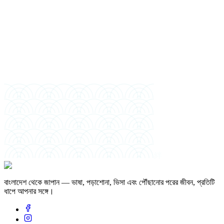
ইমেইল
সর্বোচ্চ শিক্ষাগত যোগ্যতা
পাশের বছর
পছন্দের ইনটেক
আর্থিক স্পন্সর
絆
বাংলাদেশ থেকে জাপান — ভাষা, পড়াশোনা, ভিসা এবং পৌঁছানোর পরের জীবন, প্রতিটি
ধাপে আপনার সঙ্গে।