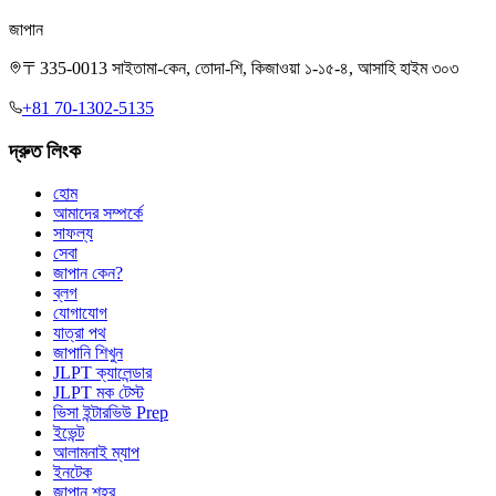
জাপান
〒335-0013 সাইতামা-কেন, তোদা-শি, কিজাওয়া ১-১৫-৪, আসাহি হাইম ৩০৩
+81 70-1302-5135
দ্রুত লিংক
হোম
আমাদের সম্পর্কে
সাফল্য
সেবা
জাপান কেন?
ব্লগ
যোগাযোগ
যাত্রা পথ
জাপানি শিখুন
JLPT ক্যালেন্ডার
JLPT মক টেস্ট
ভিসা ইন্টারভিউ Prep
ইভেন্ট
আলামনাই ম্যাপ
ইনটেক
জাপান শহর