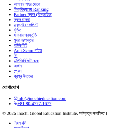
আপনার শহর থেকে
বিশ্ববিদ্যালয় Ranking
Partner স্কুল (বিস্তারিত)
স্কুল তুলনা
ডকুমেন্ট চেকলিস্ট
বৃত্তি
যাত্রার প্রস্তুতি
মুদ্রা রূপান্তর
কমিউনিটি
Anti-Scam গাইড
ফি
এলিজিবিলিটি চেক
অর্জন
প্রেস
প্রশ্ন উত্তর
যোগাযোগ
info@inochieducation.com
+81 80-4777-1677
© 2026 Inochi Global Education Institute. সর্বস্বত্ব সংরক্ষিত।
নিয়মাবলি