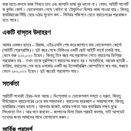
যারা হাতে-কলমে কাজ শিখতে চান এবং জাপানি ভাষা খুব ভালো না। যেমন, আইটি সাপোর্ট
বা কুকিং কোর্স। ভোকেশনাল শেষে 'কেইন' বা 'টোকুগিও' ভিসায় কাজ পাওয়া যায়। কিন্তু
ক্যারিয়ারের সিঁড়ি বেয়ে ওঠার সুযোগ কম – সিনিয়র পজিশনে যেতে ব্যাচেলরের প্রয়োজন
হতে পারে।
একটি বাস্তব উদাহরণ
আমার একজন ছাত্র – রিয়াজ, এইচএসসি শেষ করে জাপানে যায় ভোকেশনাল কোর্সে
(আইটি প্রোগ্রামিং)। দুই বছর শেষে টোকিওর একটি ছোট আইটি ফার্মে চাকরি পায়,
বেতন শুরু ২২০,০০০ ইয়েন। কিন্তু তিন বছর পর প্রমোশন পেতে ব্যাচেলর ডিগ্রির
প্রয়োজন হয় – তখন তাকে দূরশিক্ষণে ব্যাচেলর করতে হয়। অন্যদিকে, আরেক ছাত্রী –
ফারিহা, ব্যাচেলর শেষ করে ওসাকার একটি বড় ইলেকট্রনিক্স কোম্পানিতে জব পায়, শুরুতে
বেতন ২৮০,০০০ ইয়েন। দুই বছরেই প্রমোশন পায়।
সতর্কতা
প্রতিটি পথেরই ট্রেড-অফ আছে। ডিপ্লোমা ও ভোকেশনাল সস্তা ও দ্রুত, কিন্তু
দীর্ঘমেয়াদে ব্যাচেলরের চেয়ে কম সম্ভাবনা। ব্যাচেলর ব্যয়বহুল ও সময়সাপেক্ষ, কিন্তু
ক্যারিয়ার গ্রোথ ভালো। আপনার বাজেট, ভাষার দক্ষতা আর ক্যারিয়ার লক্ষ্য বুঝে
সিদ্ধান্ত নিন। আর মনে রাখবেন – জাপানের ভিসা নিয়ম প্রায়ই বদলায়, তাই আপডেট
তথ্যের জন্য আমাদের সাথে যোগাযোগ করুন।
সার্বিক পরামর্শ